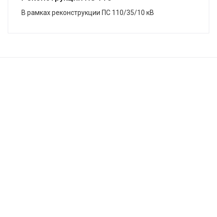
В рамках реконструкции ПС 110/35/10 кВ
«Змеиногорская», г. Змеиногорск, в кратчайшие сроки
завершена поставка системы ЗВУ. Подстанция была
...