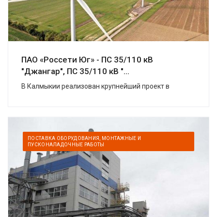
ПАО «Россети Юг» - ПС 35/110 кВ
"Джангар", ПС 35/110 кВ "...
В Калмыкии реализован крупнейший проект в
области «зеленой» энергетики. УК
«Ветроэнергетика» (компаний «Роснано» и «Фортум»)
построили в Цел...
ПОСТАВКА ОБОРУДОВАНИЯ, МОНТАЖНЫЕ И
ПУСКОНАЛАДОЧНЫЕ РАБОТЫ