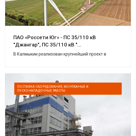
ПАО «Россети Юг» - ПС 35/110 кВ
"Джангар", ПС 35/110 кВ "...
В Калмыкии реализован крупнейший проект в
области «зеленой» энергетики. УК
«Ветроэнергетика» (компаний «Роснано» и «Фортум»)
построили в Цел...
ПОСТАВКА ОБОРУДОВАНИЯ, МОНТАЖНЫЕ И
ПУСКОНАЛАДОЧНЫЕ РАБОТЫ