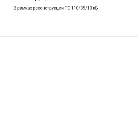
В рамках реконструкции ПС 110/35/10 кВ
«Змеиногорская», г. Змеиногорск, в кратчайшие сроки
завершена поставка системы ЗВУ. Подстанция была
...