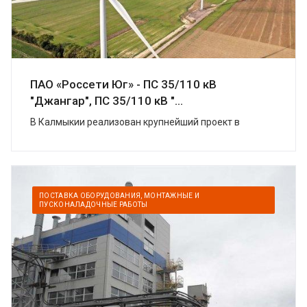
ПАО «Россети Юг» - ПС 35/110 кВ
"Джангар", ПС 35/110 кВ "...
В Калмыкии реализован крупнейший проект в
области «зеленой» энергетики. УК
«Ветроэнергетика» (компаний «Роснано» и «Фортум»)
построили в Цел...
ПОСТАВКА ОБОРУДОВАНИЯ, МОНТАЖНЫЕ И
ПУСКОНАЛАДОЧНЫЕ РАБОТЫ