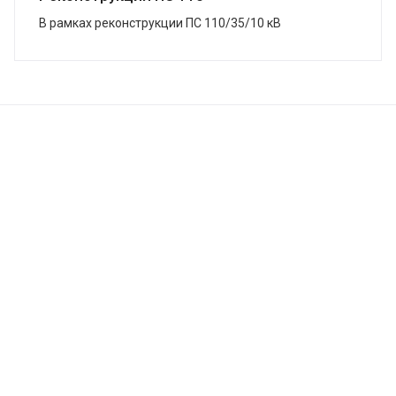
В рамках реконструкции ПС 110/35/10 кВ
«Змеиногорская», г. Змеиногорск, в кратчайшие сроки
завершена поставка системы ЗВУ. Подстанция была
...