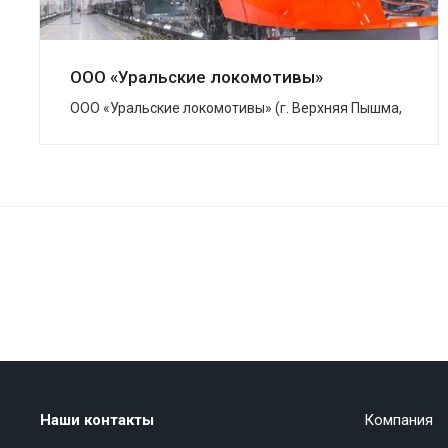
ООО «Уральские локомотивы»
ООО «Уральские локомотивы» (г. Верхняя Пышма,
Свердловская область) – совместное
предприятие Группы Синара и концерна Siemens,
котор...
Наши контакты
Компания