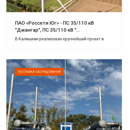
ПАО «Россети Юг» - ПС 35/110 кВ
"Джангар", ПС 35/110 кВ "...
В Калмыкии реализован крупнейший проект в
области «зеленой» энергетики. УК
«Ветроэнергетика» (компаний «Роснано» и
«Фортум») построили в Цел...
ПОСТАВКА ОБОРУДОВАНИЯ