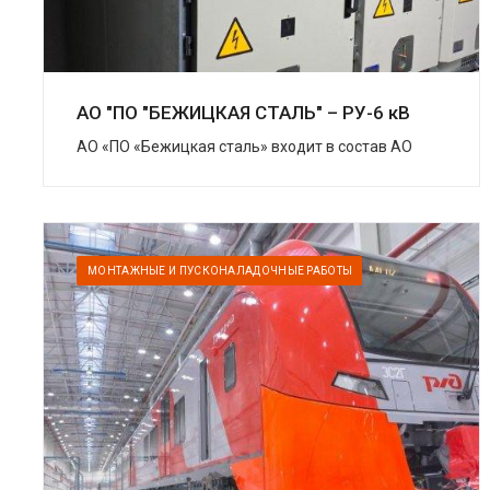
АО "ПО "БЕЖИЦКАЯ СТАЛЬ" – РУ-6 кВ
АО «ПО «Бежицкая сталь» входит в состав АО
«Трансмашхолдинг» (ТМХ) – крупнейшей
компании на российском рынке транспортного
машиностроения....
МОНТАЖНЫЕ И ПУСКОНАЛАДОЧНЫЕ РАБОТЫ