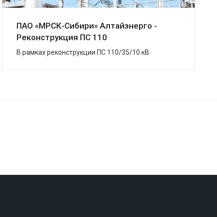
ПАО «МРСК-Сибири» Алтайэнерго -
Реконструкция ПС 110
В рамках реконструкции ПС 110/35/10 кВ
«Змеиногорская», г. Змеиногорск, в кратчайшие
сроки завершена поставка системы ЗВУ.
Подстанция была ...