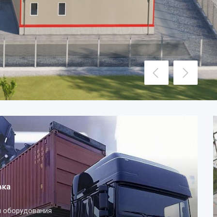
коналадочные
лектромонтажные и