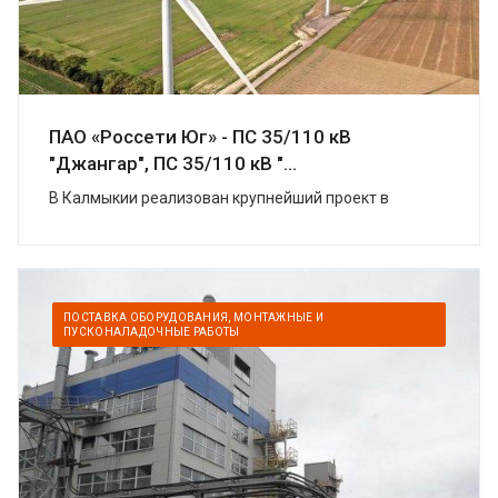
ПАО «Россети Юг» - ПС 35/110 кВ
"Джангар", ПС 35/110 кВ "...
В Калмыкии реализован крупнейший проект в
области «зеленой» энергетики. УК
«Ветроэнергетика» (компаний «Роснано» и «Фортум»)
построили в Цел...
ПОСТАВКА ОБОРУДОВАНИЯ, МОНТАЖНЫЕ И
ПУСКОНАЛАДОЧНЫЕ РАБОТЫ