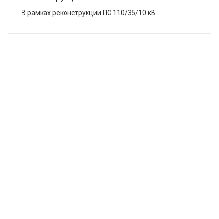
В рамках реконструкции ПС 110/35/10 кВ
«Змеиногорская», г. Змеиногорск, в кратчайшие сроки
завершена поставка системы ЗВУ. Подстанция была
...