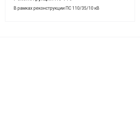
В рамках реконструкции ПС 110/35/10 кВ
«Змеиногорская», г. Змеиногорск, в кратчайшие сроки
завершена поставка системы ЗВУ. Подстанция была
...