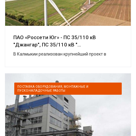
ПАО «Россети Юг» - ПС 35/110 кВ
"Джангар", ПС 35/110 кВ "...
В Калмыкии реализован крупнейший проект в
области «зеленой» энергетики. УК
«Ветроэнергетика» (компаний «Роснано» и «Фортум»)
построили в Цел...
ПОСТАВКА ОБОРУДОВАНИЯ, МОНТАЖНЫЕ И
ПУСКОНАЛАДОЧНЫЕ РАБОТЫ