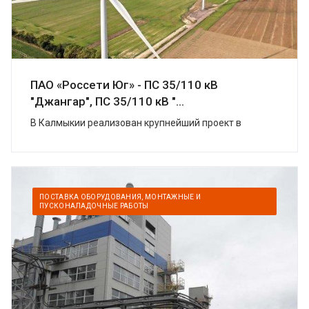
ПАО «Россети Юг» - ПС 35/110 кВ
"Джангар", ПС 35/110 кВ "...
В Калмыкии реализован крупнейший проект в
области «зеленой» энергетики. УК
«Ветроэнергетика» (компаний «Роснано» и «Фортум»)
построили в Цел...
ПОСТАВКА ОБОРУДОВАНИЯ, МОНТАЖНЫЕ И
ПУСКОНАЛАДОЧНЫЕ РАБОТЫ