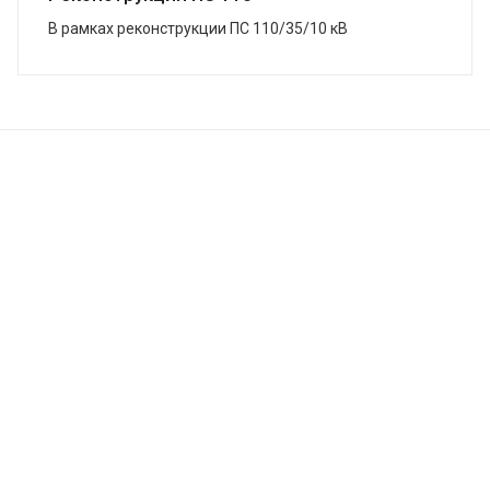
В рамках реконструкции ПС 110/35/10 кВ
«Змеиногорская», г. Змеиногорск, в кратчайшие сроки
завершена поставка системы ЗВУ. Подстанция была
...