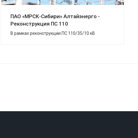
ПАО «МРСК-Сибири» Алтайэнерго -
Реконструкция ПС 110
В рамках реконструкции ПС 110/35/10 кВ
«Змеиногорская», г. Змеиногорск, в кратчайшие
сроки завершена поставка системы ЗВУ.
Подстанция была ...