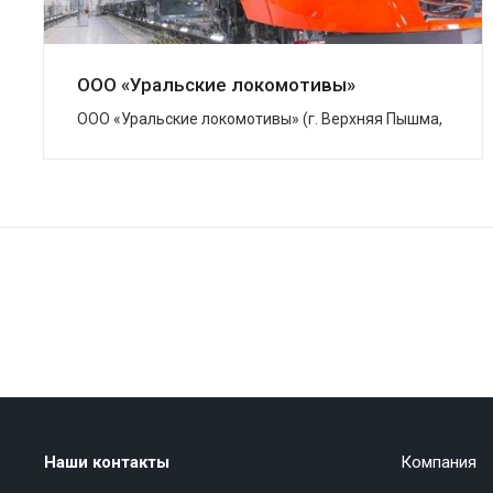
ООО «Уральские локомотивы»
ООО «Уральские локомотивы» (г. Верхняя Пышма,
Свердловская область) – совместное
предприятие Группы Синара и концерна Siemens,
котор...
Наши контакты
Компания