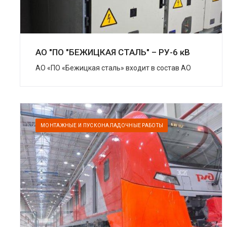
АО "ПО "БЕЖИЦКАЯ СТАЛЬ" – РУ-6 кВ
АО «ПО «Бежицкая сталь» входит в состав АО
«Трансмашхолдинг» (ТМХ) – крупнейшей
компании на российском рынке транспортного
машиностроения....
МОНТАЖНЫЕ И ПУСКОНАЛАДОЧНЫЕ РАБОТЫ