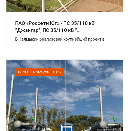
ПАО «Россети Юг» - ПС 35/110 кВ
"Джангар", ПС 35/110 кВ "...
В Калмыкии реализован крупнейший проект в
области «зеленой» энергетики. УК
«Ветроэнергетика» (компаний «Роснано» и
«Фортум») построили в Цел...
ПОСТАВКА ОБОРУДОВАНИЯ