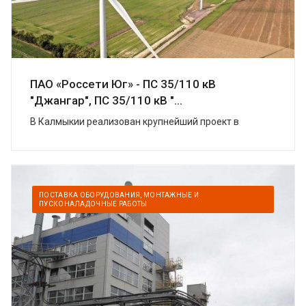
ПАО «Россети Юг» - ПС 35/110 кВ
"Джангар", ПС 35/110 кВ "...
В Калмыкии реализован крупнейший проект в
области «зеленой» энергетики. УК
«Ветроэнергетика» (компаний «Роснано» и «Фортум»)
построили в Цел...
ПОСТАВКА ОБОРУДОВАНИЯ, МОНТАЖНЫЕ И
ПУСКОНАЛАДОЧНЫЕ РАБОТЫ