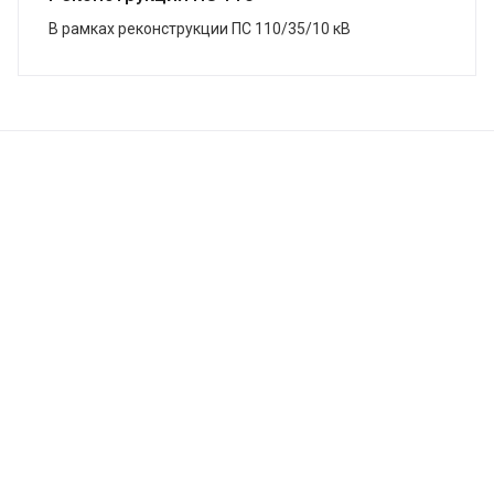
В рамках реконструкции ПС 110/35/10 кВ
«Змеиногорская», г. Змеиногорск, в кратчайшие сроки
завершена поставка системы ЗВУ. Подстанция была
...