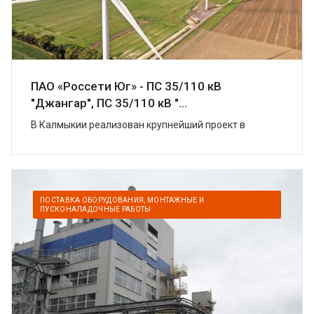
ПАО «Россети Юг» - ПС 35/110 кВ
"Джангар", ПС 35/110 кВ "...
В Калмыкии реализован крупнейший проект в
области «зеленой» энергетики. УК
«Ветроэнергетика» (компаний «Роснано» и «Фортум»)
построили в Цел...
ПОСТАВКА ОБОРУДОВАНИЯ, МОНТАЖНЫЕ И
ПУСКОНАЛАДОЧНЫЕ РАБОТЫ