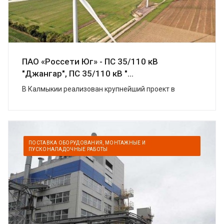
ПАО «Россети Юг» - ПС 35/110 кВ
"Джангар", ПС 35/110 кВ "...
В Калмыкии реализован крупнейший проект в
области «зеленой» энергетики. УК
«Ветроэнергетика» (компаний «Роснано» и «Фортум»)
построили в Цел...
ПОСТАВКА ОБОРУДОВАНИЯ, МОНТАЖНЫЕ И
ПУСКОНАЛАДОЧНЫЕ РАБОТЫ