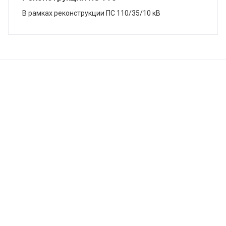
В рамках реконструкции ПС 110/35/10 кВ
«Змеиногорская», г. Змеиногорск, в кратчайшие сроки
завершена поставка системы ЗВУ. Подстанция была
...